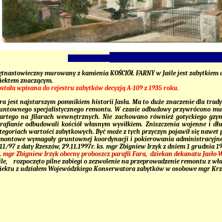
ętnastowieczny murowany z kamienia
KOŚCIÓŁ FARNY
w Jaśle jest zabytkiem
iektem znaczącym.
stała wpisana do rejestru zabytków decyzją A-109 z 1935 roku.
ra jest najstarszym pomnikiem historii Jasła. Ma to duże znaczenie dla trad
untownego specjalistycznego remontu. W czasie odbudowy przywrócono mu cz
artego na filarach wewnętrznych. Nie zachowano również gotyckiego gzyms
rafianie odbudowali kościół własnym wysiłkiem. Zniszczenia wojenne i dłu
tegoriach wartości zabytkowych. Być może z tych przyczyn pojawił się nawet 
montowe wymagały gruntownej koordynacji i pokierowania administracyjnego
11/97 z daty Rzeszów, 29.11.1997r. ks. mgr Zbigniew Irzyk z dniem 1 grudnia 
. mgr Zbigniew Irzyk obecny proboszcz parafii Fara, dziekan dekanatu Jasło-
śle, rozpoczęto pilne zabiegi o zezwolenie na przeprowadzenie remontu z w
iektu z udziałem Wojewódzkiego Konserwatora zabytków w osobowe mgr Krzysz