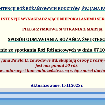
NTENCJI RÓŻ RÓŻAŃCOWYCH RODZICÓW, ŚW. JANA 
INTENCJE WYNAGRADZAJĄCE NIEPOKALANEMU SER
PIELGRZYMKOWE SPOTKANIA Z MARYJĄ
SPOSÓB ODMAWIANIA RÓŻAŃCA ŚWIĘTEG
ie ze spotkania Róż Różańcowych w dniu 07.10.2
na Pawła II, zawodowe itd. skupiają osoby z różnych 
Jest nas ponad 50 róż.
., adoracje i inne nabożeństwa, są w łączności duch
Aktualizowane: 15.11.2025 r.