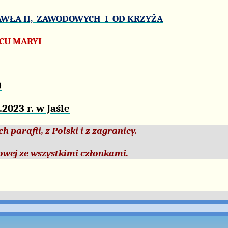
PAWŁA II, ZAWODOWYCH I OD KRZYŻA
CU MARYI
O
023 r. w Jaśle
parafii, z Polski i z zagranicy.
owej ze wszystkimi członkami.