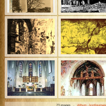
23 images ·
jAlbum - konfigurowa